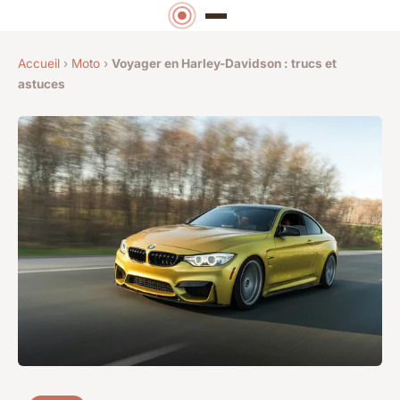
Accueil
›
Moto
›
Voyager en Harley-Davidson : trucs et
astuces