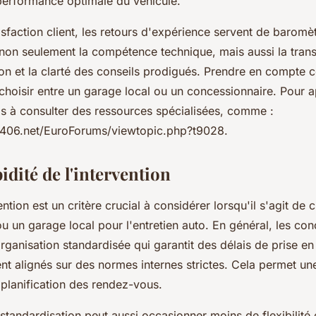
 performance optimale du véhicule.
sfaction client, les retours d'expérience servent de baromèt
non seulement la compétence technique, mais aussi la trans
ion et la clarté des conseils prodigués. Prendre en compte 
hoisir entre un garage local ou un concessionnaire. Pour 
pas à consulter des ressources spécialisées, comme :
e406.net/EuroForums/viewtopic.php?t9028.
idité de l'intervention
ention est un critère crucial à considérer lorsqu'il s'agit de c
u un garage local pour l'entretien auto. En général, les co
rganisation standardisée qui garantit des délais de prise e
ent alignés sur des normes internes strictes. Cela permet un
 planification des rendez-vous.
standardisation peut aussi occasionner moins de flexibilité