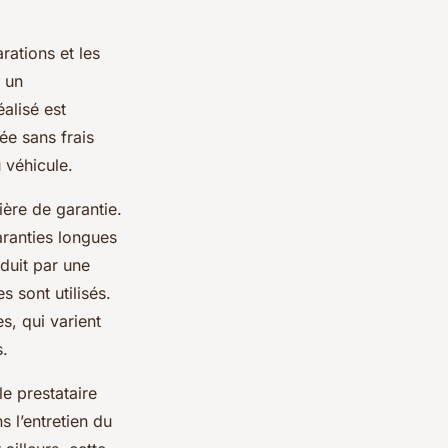
arations et les
t un
éalisé est
ée sans frais
 véhicule.
ière de garantie.
aranties longues
aduit par une
s sont utilisés.
s, qui varient
s.
le prestataire
s l’entretien du