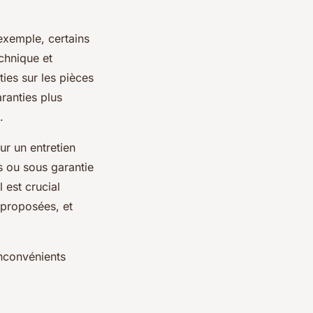
 exemple, certains
echnique et
ties sur les pièces
aranties plus
.
ur un entretien
s ou sous garantie
 est crucial
s proposées, et
nconvénients