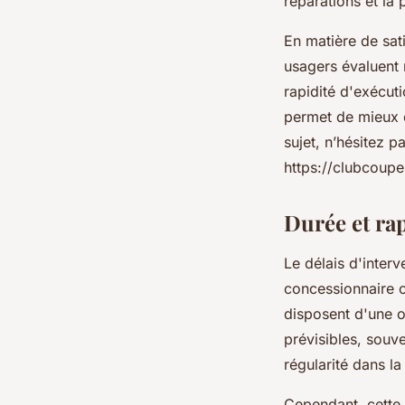
réparations et la
En matière de sati
usagers évaluent 
rapidité d'exécut
permet de mieux c
sujet, n’hésitez 
https://clubcoup
Durée et rap
Le délais d'interv
concessionnaire o
disposent d'une o
prévisibles, souv
régularité dans la
Cependant, cette 