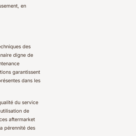
eusement, en
techniques des
nnaire digne de
intenance
tions garantissent
présentes dans les
ualité du service
tilisation de
èces aftermarket
la pérennité des