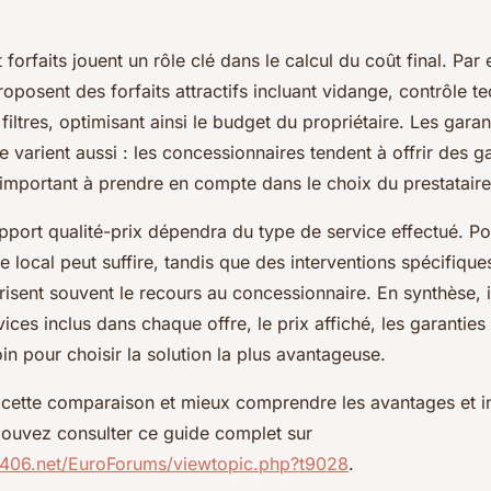
forfaits jouent un rôle clé dans le calcul du coût final. Par
oposent des forfaits attractifs incluant vidange, contrôle t
ltres, optimisant ainsi le budget du propriétaire. Les garan
 varient aussi : les concessionnaires tendent à offrir des g
important à prendre en compte dans le choix du prestataire
apport qualité-prix dépendra du type de service effectué. Po
e local peut suffire, tandis que des interventions spécifique
isent souvent le recours au concessionnaire. En synthèse, il
vices inclus dans chaque offre, le prix affiché, les garantie
in pour choisir la solution la plus avantageuse.
 cette comparaison et mieux comprendre les avantages et i
pouvez consulter ce guide complet sur
e406.net/EuroForums/viewtopic.php?t9028
.