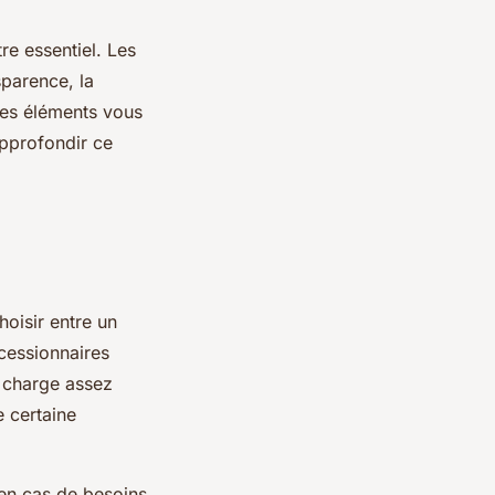
re essentiel. Les
parence, la
ces éléments vous
approfondir ce
hoisir entre un
ncessionnaires
n charge assez
e certaine
 en cas de besoins