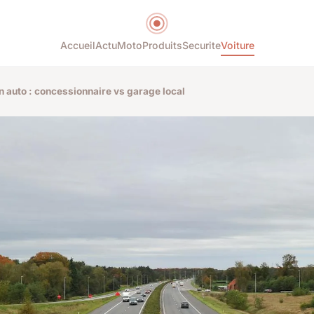
Accueil
Actu
Moto
Produits
Securite
Voiture
n auto : concessionnaire vs garage local