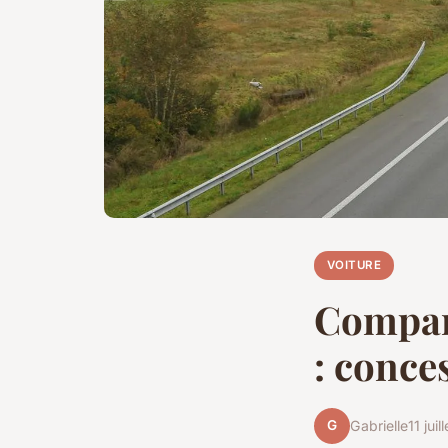
VOITURE
Compara
: conce
G
Gabrielle
11 jui